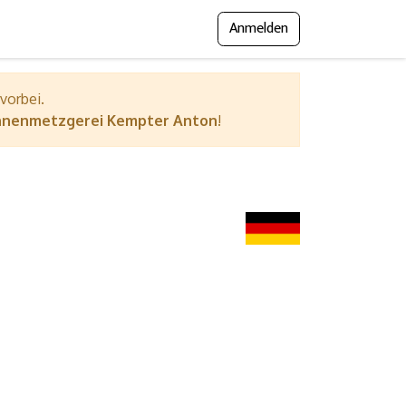
Anmelden
gramm
Presse
Messejournal
 vorbei.
nenmetzgerei Kempter Anton
!