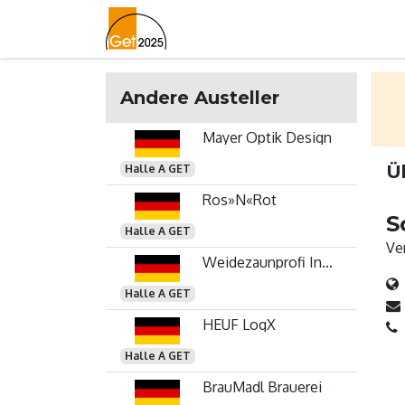
Home
Lageplan
Newslett
Andere Austeller
Mayer Optik Design
Ü
Halle A GET
Ros»N«Rot
S
Halle A GET
Ver
Weidezaunprofi Industrieservice GmbH Inh. Ralf Renner
Halle A GET
HEUF LogX
Halle A GET
BrauMadl Brauerei