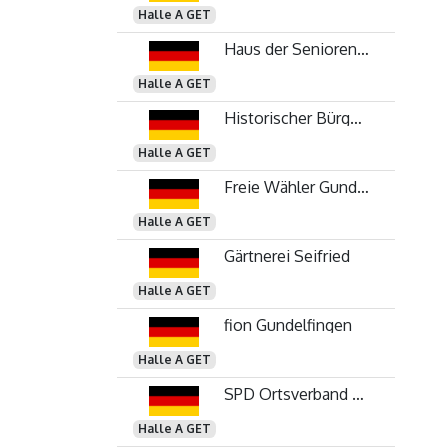
Halle A GET
Haus der Senioren Gundelfingen GmbH - Service GmbH
Halle A GET
Historischer Bürgerverein Gundelfingen e. V.
Halle A GET
Freie Wähler Gundelfingen e. V.
Halle A GET
Gärtnerei Seifried
Halle A GET
fion Gundelfingen
Halle A GET
SPD Ortsverband Gundelfingen
Halle A GET