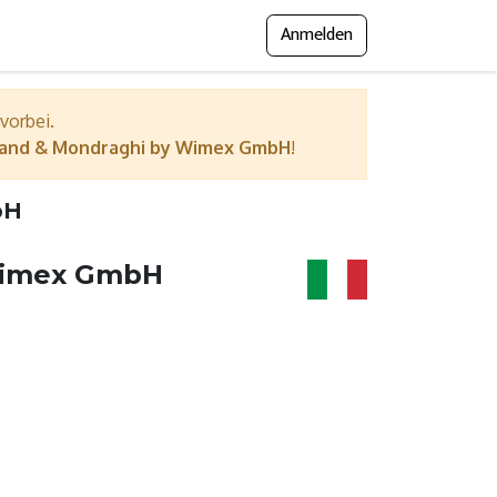
Anmelden
gramm
Presse
Messejournal
 vorbei.
and & Mondraghi by Wimex GmbH
!
bH
Wimex GmbH