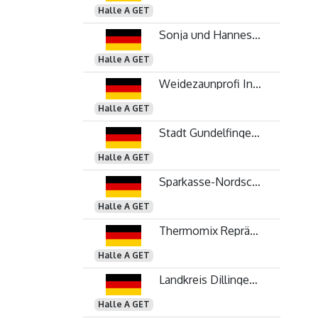
Halle A GET
Sonja und Hannes Wenger
Halle A GET
Weidezaunprofi Industrieservice GmbH Inh. Ralf Renner
Halle A GET
Stadt Gundelfingen a. d. Donau
Halle A GET
Sparkasse-Nordschwaben
Halle A GET
Thermomix Repräsentantin
Halle A GET
Landkreis Dillingen a. d. Donau
Halle A GET