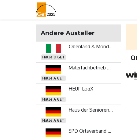
Home
Lageplan
Newslett
Andere Austeller
Obenland & Mondraghi by Wimex GmbH
Ü
Halle D GET
Malerfachbetrieb Ott
Halle A GET
HEUF LogX
Halle A GET
Haus der Senioren Gundelfingen GmbH - Service GmbH
Halle A GET
SPD Ortsverband Gundelfingen