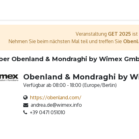
er
Wir sind dabei
Ausstellerverzeichnis
Bühnenpro
Veranstaltung
GET 2025
ist
Nehmen Sie beim nächsten Mal teil und treffen Sie
Obenl
ber Obenland & Mondraghi by Wimex Gm
Obenland & Mondraghi by 
Verfügbar ab 08:00 - 18:00 (
Europe/Berlin
)
https://obenland.com/
andrea.de@wimex.info
+39 0471 051010