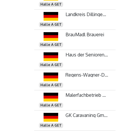
Halle A GET
Landkreis Dillingen a. d. Donau
Halle A GET
BrauMadl Brauerei
Halle A GET
Haus der Senioren Gundelfingen GmbH - Service GmbH
Halle A GET
Regens-Wagner-Dillingen
Halle A GET
Malerfachbetrieb Ott
Halle A GET
GK Caravaning GmbH
Halle A GET