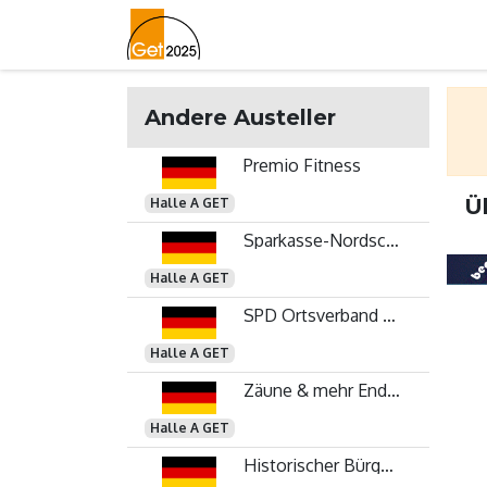
Home
Lageplan
Newslett
Andere Austeller
Premio Fitness
Ü
Halle A GET
Sparkasse-Nordschwaben
Halle A GET
SPD Ortsverband Gundelfingen
Halle A GET
Zäune & mehr Endris Thomas
Halle A GET
Historischer Bürgerverein Gundelfingen e. V.