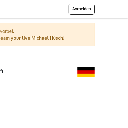
Anmelden
gramm
Presse
Messejournal
 vorbei.
eam your live Michael Hüsch
!
h