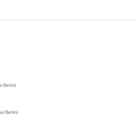
er
Wir sind dabei
Ausstellerverzeichnis
Bühnenpro
e/Berlin)
pe/Berlin)