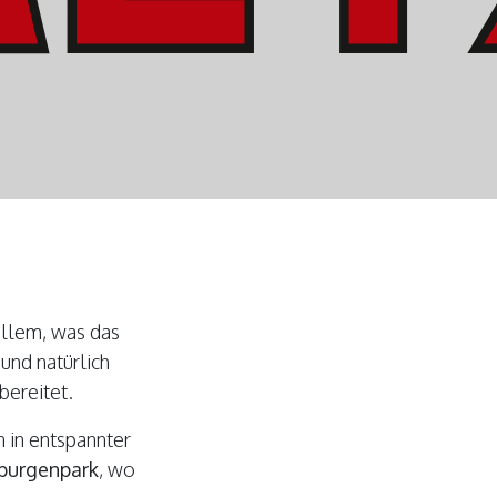
allem, was das
und natürlich
bereitet.
n in entspannter
fburgenpark
, wo