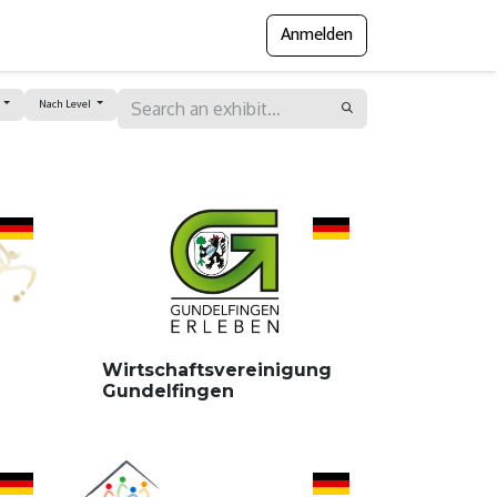
Anmelden
gramm
Presse
Messejournal
d
Nach Level
Wirtschaftsvereinigung
Gundelfingen