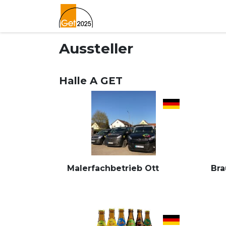
Home
Lageplan
Newslett
Aussteller
Halle A GET
Malerfachbetrieb Ott
Bra